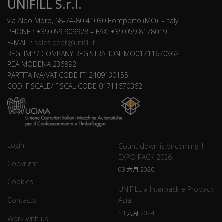
UNIFILL S.r.l.
via Aldo Moro, 68-74-80 41030 Bomporto (MO) - Italy
PHONE : +39 059 909928 – FAX: +39 059 8178019
E-MAIL :
sales.dept@unifill.it
REG. IMP./ COMPANY REGISTRATION: MO01711670362
REA MODENA 236892
PARTITA IVA/VAT CODE IT12409130155
COD. FISCALE/ FISCAL CODE 01711670362
Login
Count down is oncoming !!
EXPO PACK 2026
Copyright
03 六月 2026
Cookies
UNIFILL a Interpack e Propack
Contacts
Asia.
13 九月 2024
Work with us