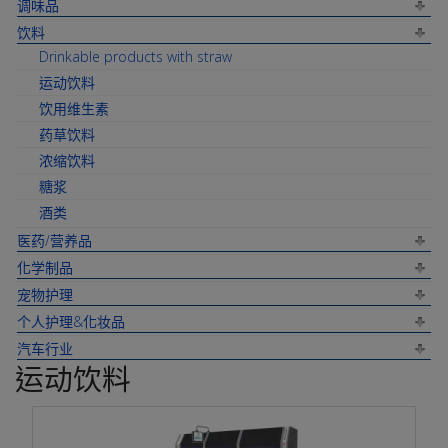
调味品
饮料
Drinkable products with straw
运动饮料
饮用维生素
药草饮料
浓缩饮料
糖浆
酒类
医药/营养品
化学制品
宠物护理
个人护理&化妆品
汽车行业
运动饮料