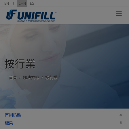
EN
IT
CHN
ES
≡
按行業
首頁
解决方案
按行業
再制奶酪
糖果