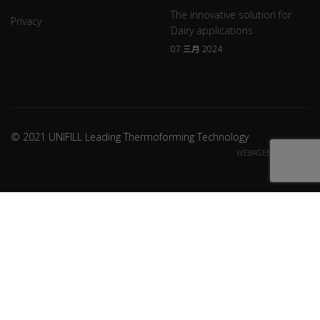
The innovative solution for
Privacy
Dairy applications
07 三月 2024
© 2021 UNIFILL Leading Thermoforming Technology
WEBAGENCY CREDITS