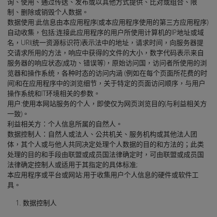
询、使用、通过传送、发布或以其他方式提供、比对或组合、限
制、删除或销毁个人数据。
数据使用:此信息由本应用程序(或本应用程序使用的第三方应用程序)
自动收集，包括:连接此应用程序的用户所使用计算机的IP地址或域
名，URI(统一资源标识符)表示法中的地址，请求时间，向服务器提
交请求所用的方法，响应中获得的文件的大小，数字代码表示来自
服务器的响应状态(成功、错误等)，原始访问国，访问者所使用的浏
览器和操作系统，各种时态的访问内涵 (例如在每个页面所花费的时
间)和在应用程序中的浏览细节，关于特定的页面访问顺序，与用户
操作系统和IT环境相关的参数。
用户:使用本网站服务的个人，即使仅为网页浏览目的(与利益相关方
一致)。
利益相关方：个人信息所属的自然人。
数据控制人：自然人或法人、公共机关、服务机构或其他法人团
体，其个人或与他人共同决定处理个人数据的目的和方法的；此类
处理的目的和手段由联盟或成员国法律确定时，可由联盟或成员国
法律确定控制人或适用于其指定的具体标准;
本应用程序或平台或网站:用于收集用户个人信息的硬件或软件工
具。
数据控制人