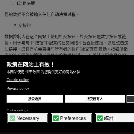
自动化决策
您的数据不会被输入任何自动决策过程。
社交按钮
数据控制人在这个网站上使用社交按钮。社交按钮是数字按钮或链
接，用于与每个“按钮”中配置的社交网络平台直接连接。通过点击这
些链接，您将有机会直接与所有者的帐户(社交页面)互动。按钮所指
向的社交网络的管理者是独立的数据控制人。有关社交网络平台的
个人隐私政策以及管理和停用相关缓存的方法的更多信息，可在社
交网络平台上找到。
浏览器缓存
浏览器缓存是一种文本元素，只有经过授权后才能存入计算机的硬
盘。如果您同意，文本将以一个小文件的形式下载。缓存作为安全
过滤器，允许访问提供的服务，并允许网络应用程序向个人用户发
送信息。
具体的缓存政策可在本网站另行咨询。