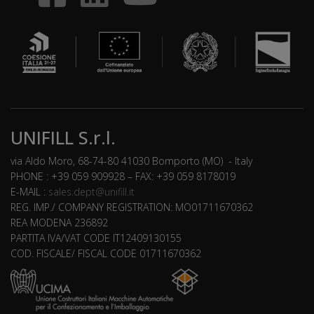
UNIFILL S.r.l.
via Aldo Moro, 68-74-80 41030 Bomporto (MO) - Italy
PHONE : +39 059 909928 – FAX: +39 059 8178019
E-MAIL :
sales.dept@unifill.it
REG. IMP./ COMPANY REGISTRATION: MO01711670362
REA MODENA 236892
PARTITA IVA/VAT CODE IT12409130155
COD. FISCALE/ FISCAL CODE 01711670362