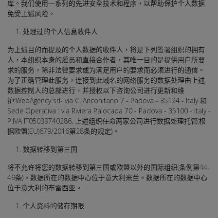
库。我们使用一系列的先进安全技术和程序，以帮助保护个人数据
免受上述风险。
处理过的个人信息收件人
为上述目的而提及的个人数据的收件人，将是下列签署组织的拥有
人，本组织本身的雇员和直接合作者，其唯一目的是提供用户所要
求的服务，除非法律要求或为满足用户的要求而必须进行的通信。
为了正确管理此服务，连接到此域名的网络服务的数据处理由上述
数据控制人的总部进行，并授权以下咨询公司进行更新和维
护:WebAgency srl- via C. Anconitano 7 - Padova - 35124 - Italy 和
Sede Operativa : via Riviera Palocapa 70 - Padova - 35100 - Italy -
P.IVA IT05039740286, 上述组织任命两家公司进行数据处理托管(根
据欧盟(EU)679/2016第28条的规定)。
数据转移到第三国
将不允许将您的数据转移到第三国或欧盟以外的国际组织(条例第44-
49条)。数据所在的数据中心位于意大利米兰。数据所在的数据中心
位于意大利的布雷西亚。
个人资料的储存期限