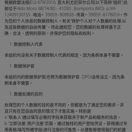
根据欧盟法规(EU) 679/2016, 意大利尤尼菲尔公司(以下简称“组织”)总
部位于Aldo Moro 68/74/80 - 41030 , Bomporto (MO)- p.IVA
12409130155 -电话+ 39059 -909928 -传真+ 39059 -8178019，作
为您的个人信息的数据控制人。有关“保护个人对个人数据的处理,以
及这些数据的自由传播”，特此通知您，您的数据的处理将基于正
确、合法、透明的原则，并保护您的隐私和权利。
数据控制人代表
本组织内没有关于数据控制人代表的规定，因为条例本身不需要。
数据保护官
本组织内的数据保护官(也称为数据保护官- DPO)没有设立，因为条
例本身不需要。
数据处理的目的
处理您的个人数据的目的是不同的，但都是为了满足您的需求，并
且只有在您自由同意的情况下才能实施。特别是:
a.“联系人”通过填写必需的字段来获取关于新产品和服务的信息。
b.“立即注册-用户注册”页面，通过独特的用户登陆凭证，获得通过专
用表格(填写所需字段)进行注册的可能性，以便能够使用我们的机器