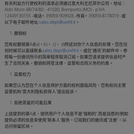
有关利益方行使权利的请求必须通过意大利尤尼菲尔公司，地址：
Aldo Moro 68/74/80 - 41030, Bomporto (MO) - p.IVA
12409130155 -电话+ 39059-909928 -传真+ 39059-8178019 -或
以下电子邮件地址:
sales.dept@unifill.it
。
撤销权
您有权撤销第4点a)，b)， c)， d)所述对你个人信息的处理。您在任
何时候可以直接联系
sales.dept@unifill.it
，或在“通讯”的邮件中，参
照每一份通讯所示的简单程序取消订阅。如果您请求提供信息时产
生了合同关系，撤销权将受法律、监管和合同义务的约束。
监督权力
如果您认为您在个人信息保护方面的权利面临风险，您有权向主管
监管机构“意大利隐私担保人”提出投诉。
拒绝答复的可能后果
上述提到的第4点，提供用户个人信息不是“强制的”,而是自愿的(例如
提供必须的信息来使用“联系人”服务，订阅我们的通讯或“注册”，以
访问保留区块。