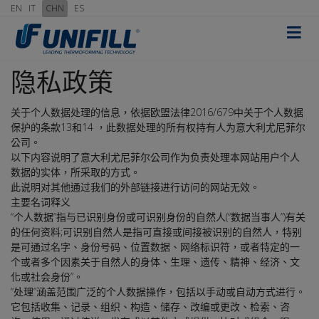
EN
IT
CHN
ES
≡
隐私政策
关于个人数据处理的信息，依据欧盟法律2016/679中关于个人数据
保护的条款13和14 ，此数据处理的所有权持有人为意大利尤尼菲尔
公司。
以下内容说明了意大利尤尼菲尔公司作为负责处理本网站用户个人
数据的实体，所采取的方式。
此说明对其他通过我们的外部链接进行访问的网站无效。
主要名词释义
“个人数据”指与已识别身份或可识别身份的自然人(“数据当事人”)有关
的任何资料;可识别自然人是指可直接或间接被识别的自然人，特别
是可通过名字、身份号码、位置数据、网络标识符，或者特定的一
个或者多个因素关于自然人的身体、生理、遗传、精神、经济、文
化或社会身份”。
“处理”涵盖范围广泛的个人数据操作，包括以手动或自动方式进行。
它包括收集、记录、组织、构造、储存、改编或更改、检索、咨