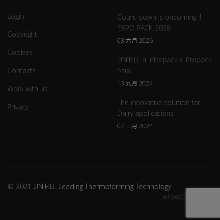
Login
Count down is oncoming !!
EXPO PACK 2026
Copyright
03 六月 2026
Cookies
UNIFILL a Interpack e Propack
Contacts
Asia.
13 九月 2024
Work with us
The innovative solution for
Privacy
Dairy applications
07 三月 2024
© 2021 UNIFILL Leading Thermoforming Technology
WEBAGENCY CREDITS