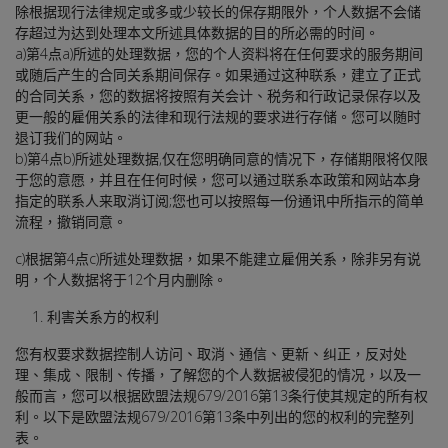
除根据现行法律规定或多或少较长的保存期限外，个人数据不会储
存超过为达到处理本文所述具体数据的目的所必需的时间。
a)第4点a)所述的处理数据，您的个人资料将在任何要求的服务期间
或随后产生的合同关系期间保存。如果通过这种联系，建立了正式
的合同关系，您的数据将按照有关会计、税务和行政记录保存以及
更一般的雇佣关系的法律和现行法规的要求进行存储。您可以随时
退订我们的网站。
b)第4点b)所述处理数据,仅在您明确同意的情况下，存储期限将仅限
于您的意愿，并且在任何时候，您可以通过联系本政策和网站本身
指定的联系人来取消订阅;您也可以按照每一份通讯中所指示的简单
流程，撤销同意。
c)根据第4点c)所述处理数据，如果不能建立雇佣关系，除非另有说
明，个人数据将于12个月内删除。
利害关系方的权利
您有权要求数据控制人访问、取消、通信、更新、纠正，反对处
理、集成、限制、传播，了解您的个人数据被侵犯的情况，以及一
般而言，您可以根据欧盟法规679/2016第13条行使其规定的所有权
利。以下是欧盟法规679/2016第13条中列出的您的权利的完整列
表。