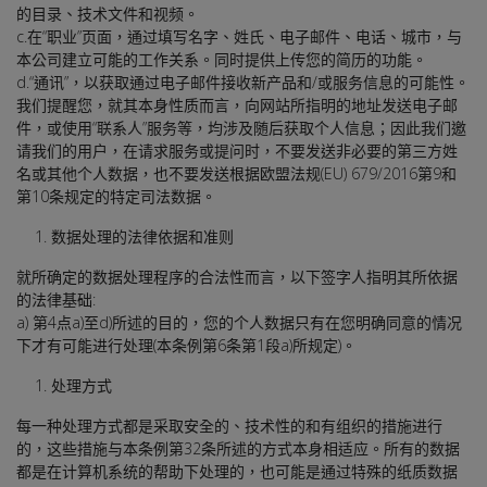
的目录、技术文件和视频。
c.在“职业”页面，通过填写名字、姓氏、电子邮件、电话、城市，与
本公司建立可能的工作关系。同时提供上传您的简历的功能。
d.“通讯”，以获取通过电子邮件接收新产品和/或服务信息的可能性。
我们提醒您，就其本身性质而言，向网站所指明的地址发送电子邮
件，或使用“联系人”服务等，均涉及随后获取个人信息；因此我们邀
请我们的用户，在请求服务或提问时，不要发送非必要的第三方姓
名或其他个人数据，也不要发送根据欧盟法规(EU) 679/2016第9和
第10条规定的特定司法数据。
数据处理的法律依据和准则
就所确定的数据处理程序的合法性而言，以下签字人指明其所依据
的法律基础:
a) 第4点a)至d)所述的目的，您的个人数据只有在您明确同意的情况
下才有可能进行处理(本条例第6条第1段a)所规定)。
处理方式
每一种处理方式都是采取安全的、技术性的和有组织的措施进行
的，这些措施与本条例第32条所述的方式本身相适应。所有的数据
都是在计算机系统的帮助下处理的，也可能是通过特殊的纸质数据