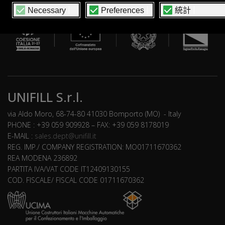
UNIFILL S.r.l.
via Aldo Moro, 68-74-80 41030 Bomporto (MO) - Italy
PHONE : +39 059 909928 – FAX: +39 059 8178019
E-MAIL :
sales.dept@unifill.it
REG. IMP./ COMPANY REGISTRATION: MO01711670362
REA MODENA 236892
PARTITA IVA/VAT CODE IT12409130155
COD. FISCALE/ FISCAL CODE 01711670362