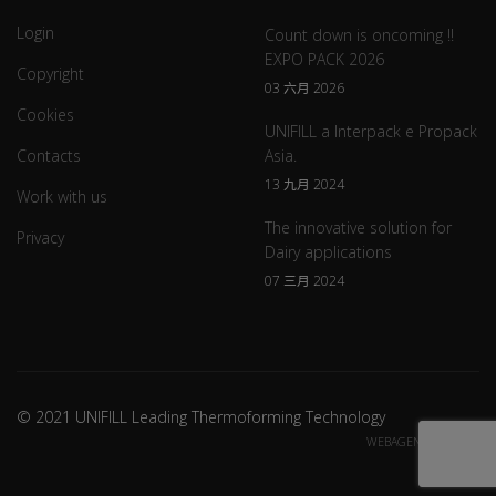
Login
Count down is oncoming !!
EXPO PACK 2026
Copyright
03 六月 2026
Cookies
UNIFILL a Interpack e Propack
Contacts
Asia.
13 九月 2024
Work with us
The innovative solution for
Privacy
Dairy applications
07 三月 2024
© 2021 UNIFILL Leading Thermoforming Technology
WEBAGENCY CREDITS