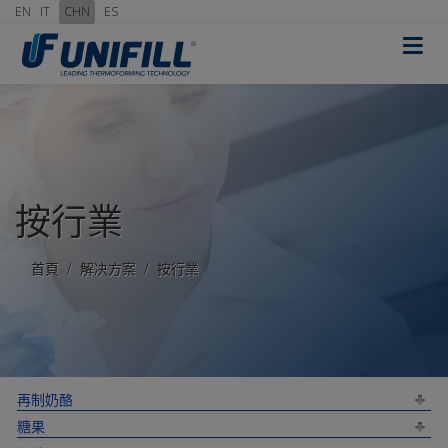
EN
IT
CHN
ES
≡
按行業
首頁
解决方案
按行業
再制奶酪
糖果