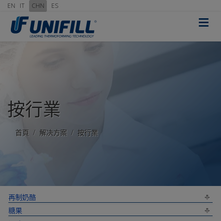
EN
IT
CHN
ES
≡
按行業
首頁
解决方案
按行業
再制奶酪
糖果