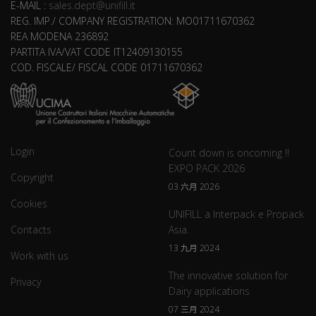
E-MAIL :
sales.dept@unifill.it
REG. IMP./ COMPANY REGISTRATION: MO01711670362
REA MODENA 236892
PARTITA IVA/VAT CODE IT12409130155
COD. FISCALE/ FISCAL CODE 01711670362
Login
Count down is oncoming !!
EXPO PACK 2026
Copyright
03 六月 2026
Cookies
UNIFILL a Interpack e Propack
Contacts
Asia.
13 九月 2024
Work with us
The innovative solution for
Privacy
Dairy applications
07 三月 2024