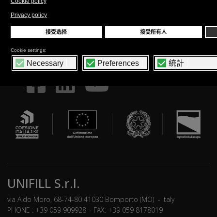
FOLLOW US
UNIFILL S.r.l.
via Aldo Moro, 68-74-80 41030 Bomporto (MO) - Italy
PHONE : +39 059 909928 – FAX: +39 059 8178019