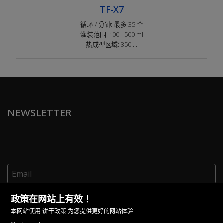
TF-X7
循环 / 分钟: 最多 35 个
灌装范围: 100 - 500 ml
热成型区域: 350 ...
NEWSLETTER
本人同意在本完整隐私政策规定的范围内，为发送与产品和/或服
务有关的商业资料而处理本人的数据。