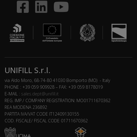
UNIFILL S.r.l.
via Aldo Moro, 68-74-80 41030 Bomporto (MO) - Italy
PHONE : +39 059 909928 – FAX: +39 059 8178019
E-MAIL :
sales.dept@unifill.it
REG. IMP./ COMPANY REGISTRATION: MO01711670362
REA MODENA 236892
PARTITA IVA/VAT CODE IT12409130155
COD. FISCALE/ FISCAL CODE 01711670362