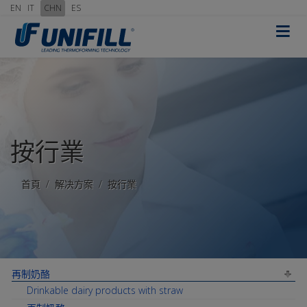
EN
IT
CHN
ES
≡
按行業
首頁
解决方案
按行業
再制奶酪
Drinkable dairy products with straw