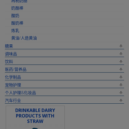
再制奶酪
奶酪棒
酸奶
酸奶棒
炼乳
黄油/人造黄油
糖果
调味品
饮料
医药/营养品
化学制品
宠物护理
个人护理&化妆品
汽车行业
DRINKABLE DAIRY
PRODUCTS WITH
STRAW