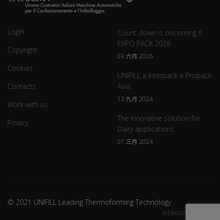
Login
Count down is oncoming !!
EXPO PACK 2026
Copyright
03 六月 2026
Cookies
UNIFILL a Interpack e Propack
Contacts
Asia.
13 九月 2024
Work with us
The innovative solution for
Privacy
Dairy applications
07 三月 2024
© 2021 UNIFILL Leading Thermoforming Technology
WEBAGENCY CREDITS