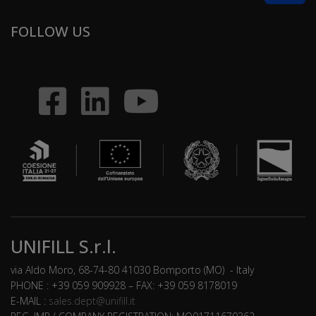
FOLLOW US
UNIFILL S.r.l.
via Aldo Moro, 68-74-80 41030 Bomporto (MO) - Italy
PHONE : +39 059 909928 – FAX: +39 059 8178019
E-MAIL :
sales.dept@unifill.it