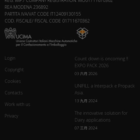
REG. IMP./ COMPANY REGISTRATION: MO01711670362
REA MODENA 236892
PARTITA IVA/VAT CODE IT12409130155
COD. FISCALE/ FISCAL CODE 01711670362
Login
Count down is oncoming !!
EXPO PACK 2026
Copyright
03 六月 2026
Cookies
UNIFILL a Interpack e Propack
Contacts
Asia.
13 九月 2024
Work with us
The innovative solution for
Privacy
Dairy applications
07 三月 2024