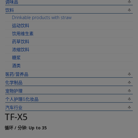
调味品
饮料
Drinkable products with straw
运动饮料
饮用维生素
药草饮料
浓缩饮料
糖浆
酒类
医药/营养品
化学制品
宠物护理
个人护理&化妆品
汽车行业
TF-X5
循环 / 分钟: Up to 35