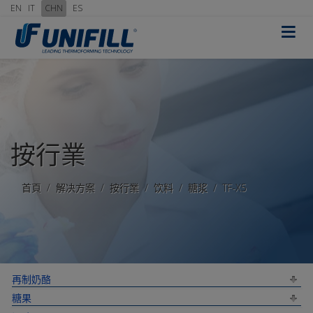
EN
IT
CHN
ES
≡
按行業
首頁
解决方案
按行業
饮料
糖浆
TF-X5
再制奶酪
糖果