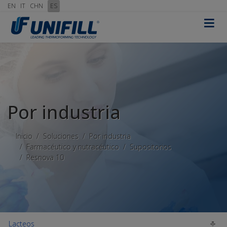
EN
IT
CHN
ES
≡
Por industria
Inicio
Soluciones
Por industria
Farmacéutico y nutracéutico
Supositorios
Resnova 10
Lacteos