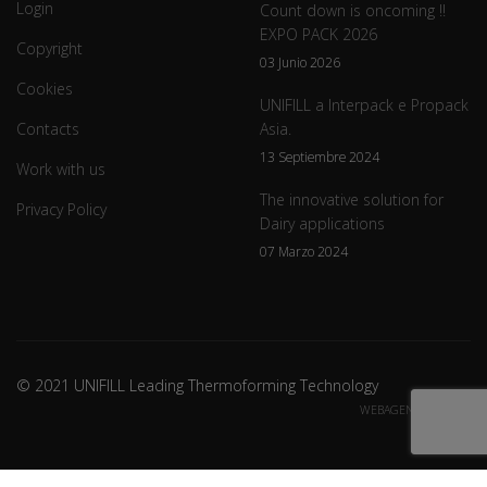
Login
Count down is oncoming !!
EXPO PACK 2026
Copyright
03 Junio 2026
Cookies
UNIFILL a Interpack e Propack
Contacts
Asia.
13 Septiembre 2024
Work with us
The innovative solution for
Privacy Policy
Dairy applications
07 Marzo 2024
© 2021 UNIFILL Leading Thermoforming Technology
WEBAGENCY CREDITS