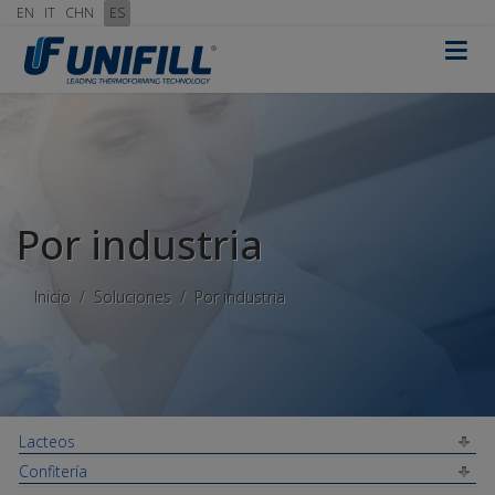
EN
IT
CHN
ES
≡
Por industria
Inicio
Soluciones
Por industria
Lacteos
Confitería