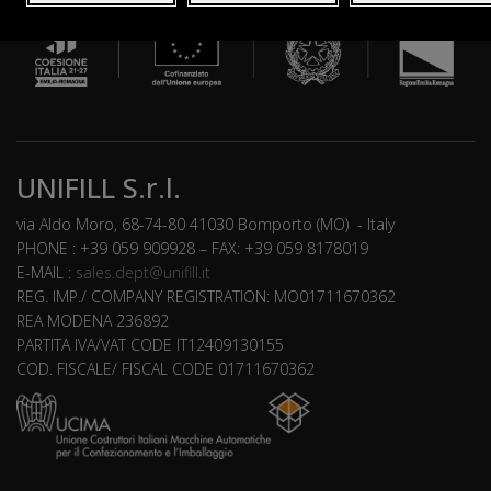
UNIFILL S.r.l.
via Aldo Moro, 68-74-80 41030 Bomporto (MO) - Italy
PHONE : +39 059 909928 – FAX: +39 059 8178019
E-MAIL :
sales.dept@unifill.it
REG. IMP./ COMPANY REGISTRATION: MO01711670362
REA MODENA 236892
PARTITA IVA/VAT CODE IT12409130155
COD. FISCALE/ FISCAL CODE 01711670362