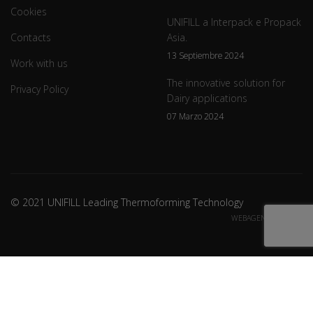
Cookies
UNIFILL a Interpack e Propack
Contacts
Asia.
13 Septiembre 2024
Work with us
The innovative solution for
Privacy Policy
Dairy applications
07 Marzo 2024
© 2021 UNIFILL Leading Thermoforming Technology
WEBAGENCY CREDITS