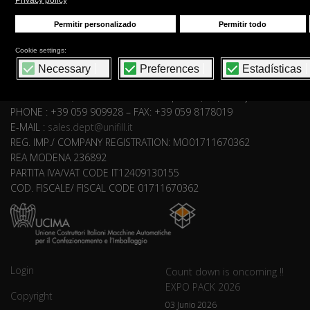
UNIFILL S.r.l.
via Aldo Moro, 68-74-80 41030 Bomporto (MO) - Italy
PHONE : +39 059 909928 – FAX: +39 059 8178019
E-MAIL :
sales.dept@unifill.it
REG. IMP./ COMPANY REGISTRATION: MO01711670362
REA MODENA 236892
PARTITA IVA/VAT CODE IT12409130155
COD. FISCALE/ FISCAL CODE 01711670362
Login
Count down is oncoming !!
EXPO PACK 2026
Copyright
03 Junio 2026