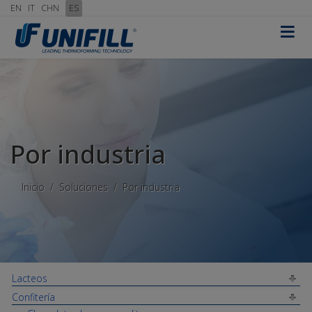
EN
IT
CHN
ES
≡
Por industria
Inicio
Soluciones
Por industria
Lacteos
Confitería