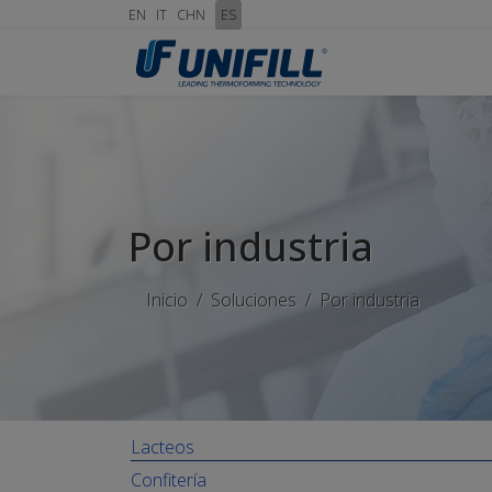
EN
IT
CHN
ES
Por industria
Inicio
Soluciones
Por industria
Lacteos
Confitería