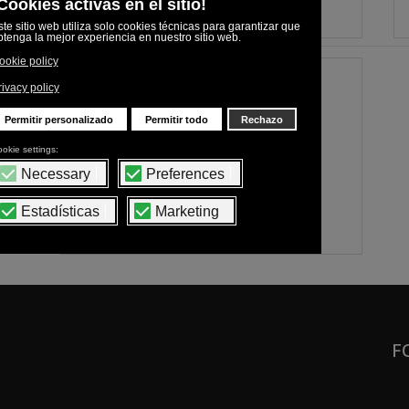
TF-X7
Número ciclos / minuto: hasta 35
Volumen de llenado: ...
F