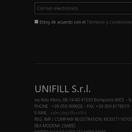
Estoy de acuerdo con el
Términos y Condicione
UNIFILL S.r.l.
via Aldo Moro, 68-74-80 41030 Bomporto (MO) - It
PHONE : +39 059 909928 – FAX: +39 059 8178019
E-MAIL :
sales.dept@unifill.it
REG. IMP./ COMPANY REGISTRATION: MO017116703
REA MODENA 236892