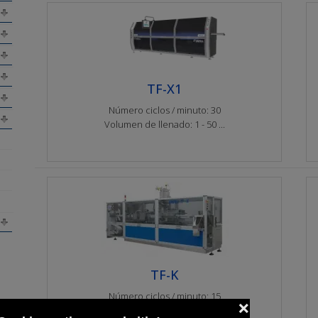
TF-X1
Número ciclos / minuto: 30
Volumen de llenado: 1 - 50 ...
TF-K
Número ciclos / minuto: 15
Volumen de llenado: 1 - 100 ...