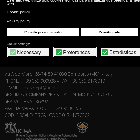
UNIFILL S.r.l.
via Aldo Moro, 68-74-80 41030 Bomporto (MO) - Italy
PHONE : +39 059 909928 – FAX: +39 059 8178019
E-MAIL :
sales.dept@unifill.it
REG. IMP./ COMPANY REGISTRATION: MO01711670362
REA MODENA 236892
PARTITA IVA/VAT CODE IT12409130155
COD. FISCALE/ FISCAL CODE 01711670362