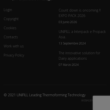
Login
Count down is oncoming !!
EXPO PACK 2026
Copyright
03 Junio 2026
Cookies
UNIFILL a Interpack e Propack
Contacts
Asia.
13 Septiembre 2024
Work with us
The innovative solution for
Privacy Policy
Dairy applications
07 Marzo 2024
© 2021 UNIFILL Leading Thermoforming Technology
WEBAGENCY CREDITS