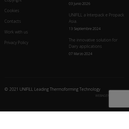
03 Junio 2026
Cookies
UNIFILL a Interpack e Propack
Contacts
Asia.
13 Septiembre 2024
Work with us
The innovative solution for
Privacy Policy
Dairy applications
07 Marzo 2024
© 2021 UNIFILL Leading Thermoforming Technology
WEBAGENCY CREDITS