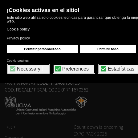
UNIFILL S.r.l.
via Aldo Moro, 68-74-80 41030 Bomporto (MO) - Italy
PHONE : +39 059 909928 – FAX: +39 059 8178019
E-MAIL :
sales.dept@unifill.it
REG. IMP./ COMPANY REGISTRATION: MO01711670362
REA MODENA 236892
PARTITA IVA/VAT CODE IT12409130155
COD. FISCALE/ FISCAL CODE 01711670362
Login
Count down is oncoming !!
EXPO PACK 2026
Copyright