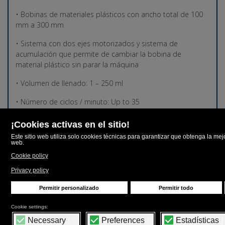
• Bobinas de materiales plásticos con ancho total de 100
mm a 300 mm
• Sistema con dos ejes motorizados y sistema de
acumulación que permite de cambiar la bobina de
material plástico sin parar la máquina
• Volumen de llenado: 1 – 250 ml
• Número de ciclos / minuto: Up to 35
• Área del molde de termoformadura TF X5/260 260 mm
(ancho) X 120-150 mm (altura)
• Área del molde de termoformadura TF X5/300 300 mm
(ancho) X 120-150 mm (altura)
• Dimensiones totales: 6650 mm X 3250 mm X 2500 mm
(altura)
• Peso total de la máquina: 3.500,00 kg