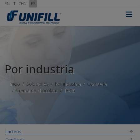
EN
IT
CHN
ES
≡
Por industria
Inicio
Soluciones
Por industria
Confitería
Crema de chocolate
TF-X5
Lacteos
Confitería