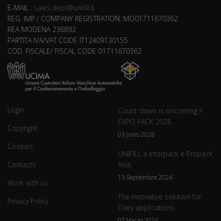
E-MAIL :
sales.dept@unifill.it
REG. IMP./ COMPANY REGISTRATION: MO01711670362
REA MODENA 236892
PARTITA IVA/VAT CODE IT12409130155
COD. FISCALE/ FISCAL CODE 01711670362
Login
Count down is oncoming !!
EXPO PACK 2026
Copyright
03 Junio 2026
Cookies
UNIFILL a Interpack e Propack
Contacts
Asia.
13 Septiembre 2024
Work with us
The innovative solution for
Privacy Policy
Dairy applications
07 Marzo 2024