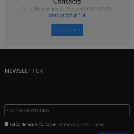
Contacts
UNIFILL Headquarters - Phone: +39 059 909928 -
sales.dept@unifill.it
Call to action
NEWSLETTER
Estoy de acuerdo con el
Términos y Condiciones