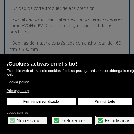
• Unidad de corte (troquel) de alta precisión
• Posibilidad de utilizar materiales con barreras especiales
como EVOH o PVDC para prolongar la vida útil de los
productos
• Bobinas de materiales plásticos con ancho total de 160
mm a 300 mm
• Sistema con dos ejes motorizados que permite de
utilizar dos materiales plásticos diferentes o materiales de
diferente espesor.
• Volumen de llenado: 1 – 130 ml
• Número de ciclos / minuto: Up to 35
• Área del molde de termoformadura TF-X3: 160 mm
(ancho) X 150 mm (altura)
• Dimensiones totales: 6787 mm X 1365 mm X 2038 mm
(altura)