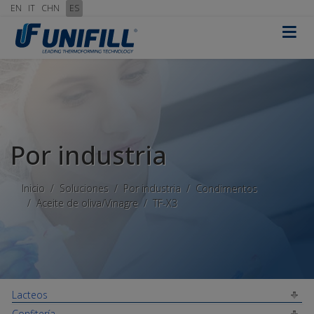
EN
IT
CHN
ES
≡
Por industria
Inicio
Soluciones
Por industria
Condimentos
Aceite de oliva/Vinagre
TF-X3
Lacteos
Confitería